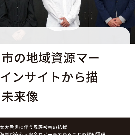
馬市の地域資源マー
。インサイトから描
の未来像
本大震災に伴う風評被害の払拭
海岸が安心・安全なビーチであることの認知獲得