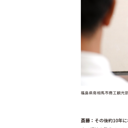
福島県
南相馬市商工観光
斎藤
その後約10年