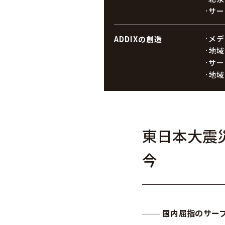
サー
メデ
ADDIXの創造
地域
サー
地域
東日本大震
今
国内屈指のサー