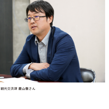
部観光交流課
鹿山徹さん