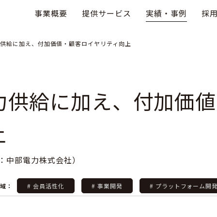
事業概要
提供サービス
実績・事例
採
供給に加え、付加価値・顧客ロイヤリティ向上
力供給に加え、付加価値
上
：中部電力株式会社）
領域：
# 会員活性化
# 事業開発
# プラットフォーム開