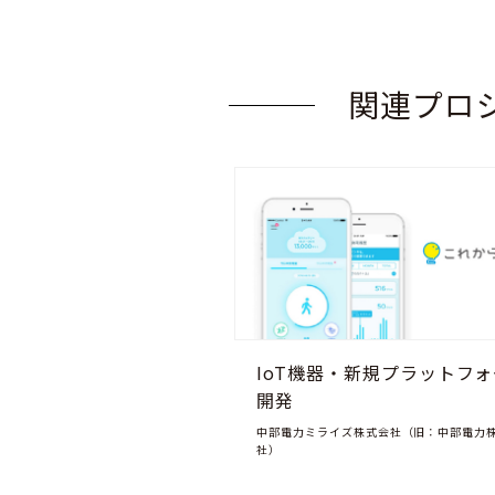
関連プロ
IoT機器・新規プラットフ
開発
中部電力ミライズ株式会社（旧：中部電力
社）