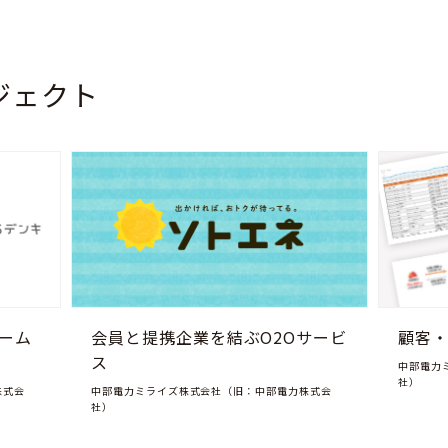
ジェクト
ォーム
会員と提携企業を結ぶO2Oサービ
顧客
ス
中部電力
社）
株式会
中部電力ミライズ株式会社（旧：中部電力株式会
社）