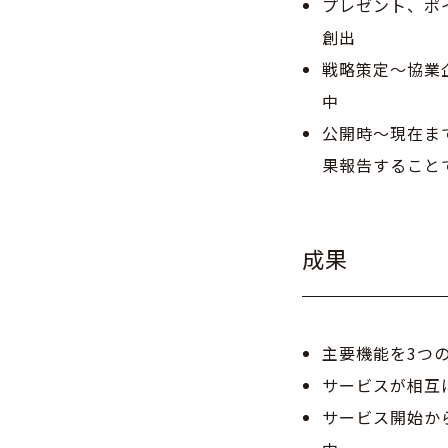
プレゼント、ポ
創出
戦略策定～協業
中
公開時〜現在ま
果報告すること
成果
主要機能を3つ
サービスが相互
サービス開始から