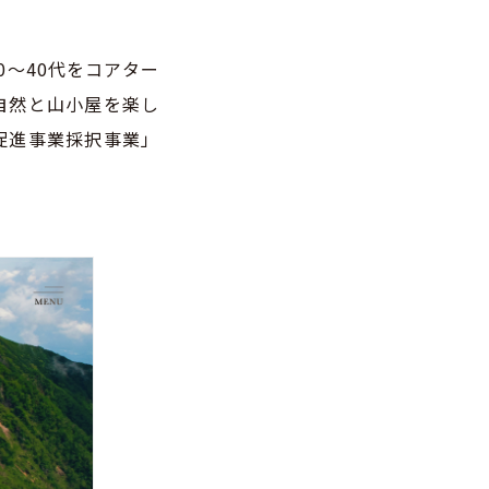
〜40代をコアター
大自然と山小屋を楽し
促進事業採択事業」