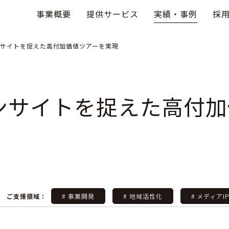
事業概要
提供サービス
実績・事例
採
サイトを捉えた高付加価値ツアーを実現
ンサイトを捉えた高付加
ご支援領域：
# 事業開発
# 地域活性化
# メディアI