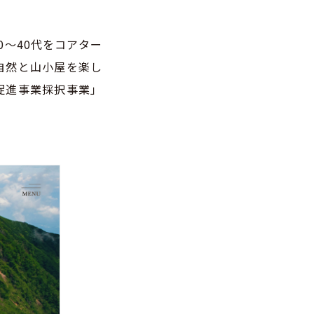
〜40代をコアター
大自然と山小屋を楽し
促進事業採択事業」