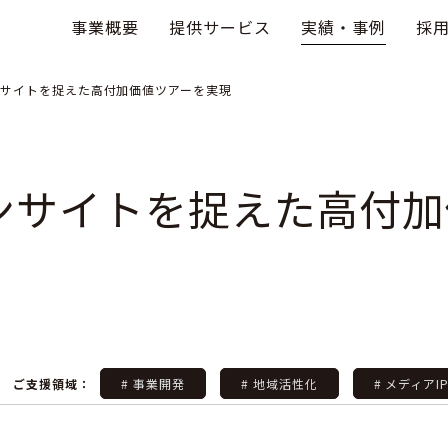
事業概要
提供サービス
実績・事例
採
サイトを捉えた高付加価値ツアーを実現
ンサイトを捉えた高付加
ご支援領域：
# 事業開発
# 地域活性化
# メディアI