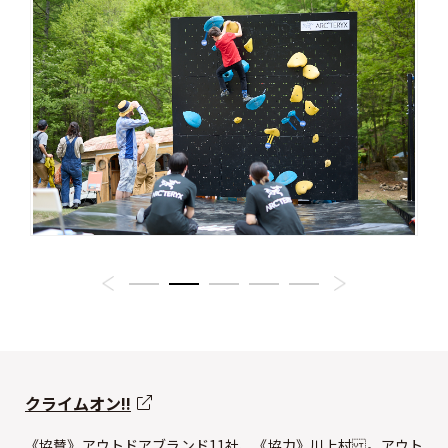
クライムオン!!
《協賛》アウトドアブランド11社、《協力》川上村 。アウト