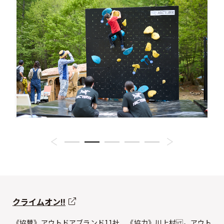
クライムオン!!
《協賛》アウトドアブランド11社、《協力》川上村 。アウト