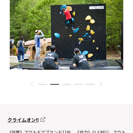
クライムオン!!
《協賛》アウトドアブランド11社、《協力》川上村 。アウト