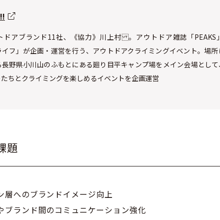
!
トドアブランド11社、《協力》川上村 。アウトドア雑誌「PEAKS
ライフ」が企画・運営を行う、アウトドアクライミングイベント。場所
る長野県小川山のふもとにある廻り目平キャンプ場をメイン会場として
ーたちとクライミングを楽しめるイベントを企画運営
課題
ン層へのブランドイメージ向上
やブランド間のコミュニケーション強化