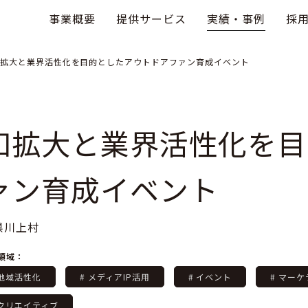
事業概要
提供サービス
実績・事例
採
拡大と業界活性化を目的としたアウトドアファン育成イベント
知拡大と業界活性化を目
ァン育成イベント
県川上村
領域：
 地域活性化
# メディアIP活用
# イベント
# マー
 クリエイティブ