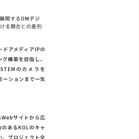
展開する
OMデジ
ける競合との差別
トドアメディアIPの
ング構築を目指し、
STEMのカメラを
ロモーションまで一気
るWebサイトから広
力のあるKOLのキャ
い、プロジェクト全