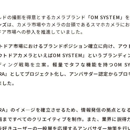
ルドの撮影を得意とするカメラブランド
「OM SYSTEM」
を
ンズ
は、カメラ市場やカメラの台頭であるスマホカメラにお
ドア市場への参入を推進していました。
ウトドア市場におけるブランドポジション確立に向け、アウ
ウトドアカメラといえばOM SYSTEM』
というブランディ
ディング戦略を立案。
軽量でタフな機能を持つOM SY
CAMERA』としてプロジェクト化し、アンバサダー認定からプ
ました。
CAMERA」のイメ―ジを確立させるため、情報発信の拠点とな
画まですべてのクリエイティブを制作。また、
業界に説得
ラ好きユーザーの一般層を応援するアンバサダー施策を行