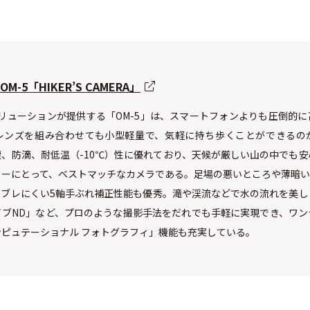
 OM-5「HIKER’S CAMERA」
リューションが提供する「OM-5」は、スマートフォンよりも圧倒的
レンズを組み合わせても小型軽量で、気軽に持ち歩くことができるの
、防滴、耐低温（-10℃）性に優れており、天候が厳しい山の中でも
カーにとって、ベストマッチなカメラである。足場の悪いところや薄暗い
もブレにくい5軸手ぶれ補正性能も優秀。滝や渓流などで水の流れを美し
イブND」など、プロのような撮影手法をだれでも手軽に実現でき、ワン
ピュテーショナル フォトグラフィ」機能も充実している。