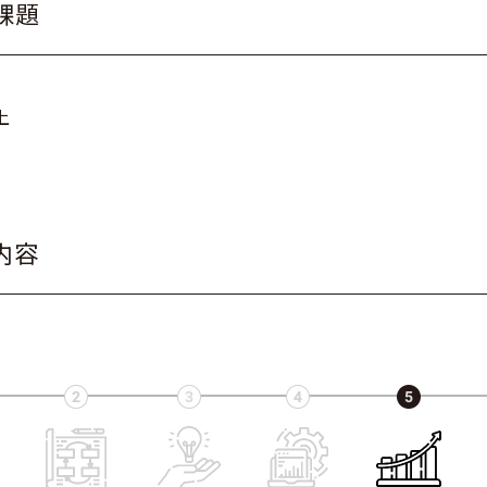
課題
上
内容