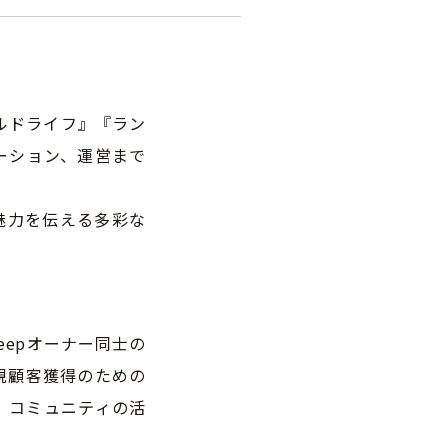
ルドライフ』『ラン
ーション、運営まで
の魅力を伝える多彩な
epオーナー同士の
規顧客獲得のための
、コミュニティの活