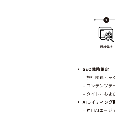
SEO戦略策定
– 旅行関連ビ
– コンテンツ
– タイトルお
AIライティング
– 独自AIエー