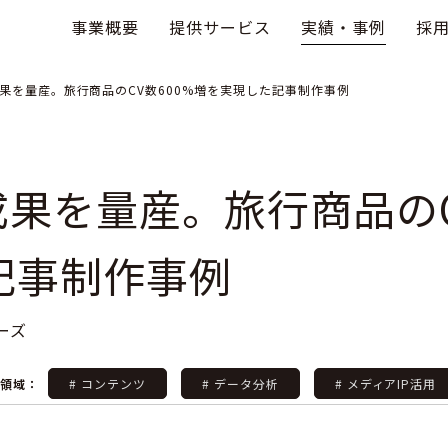
事業概要
提供サービス
実績・事例
採
で成果を量産。旅行商品のCV数600%増を実現した記事制作事例
で成果を量産。旅行商品のC
記事制作事例
ーズ
援領域：
# コンテンツ
# データ分析
# メディアIP活用