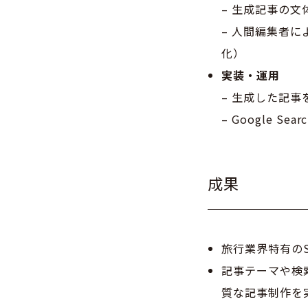
– 生成記事の
– 人間編集者
化）
実装・運用
– 生成した記事
– Google S
成果
旅行業界特有の
記事テーマや検
質な記事制作を