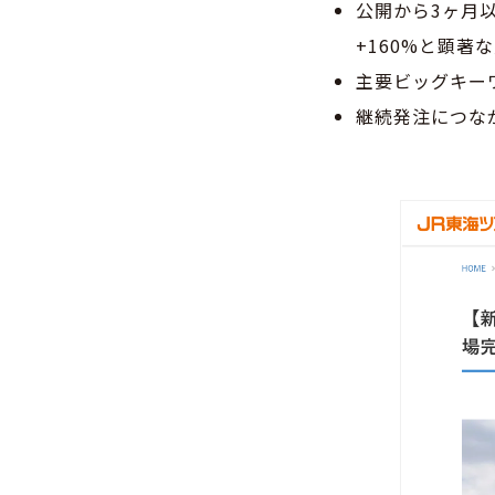
公開から3ヶ月以
+160%と顕著
主要ビッグキー
継続発注につな