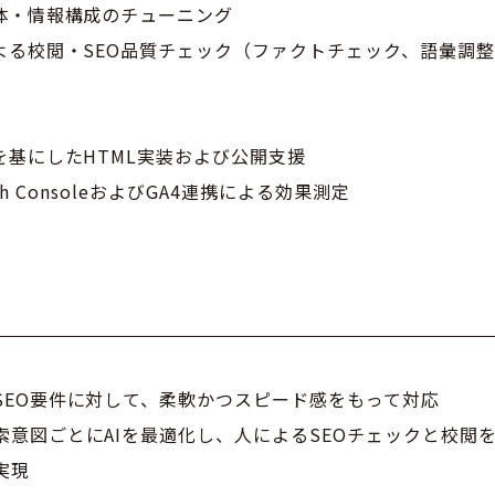
文体・情報構成のチューニング
による校閲・SEO品質チェック（ファクトチェック、語彙調
を基にしたHTML実装および公開支援
earch ConsoleおよびGA4連携による効果測定
SEO要件に対して、柔軟かつスピード感をもって対応
索意図ごとにAIを最適化し、人によるSEOチェックと校閲
実現