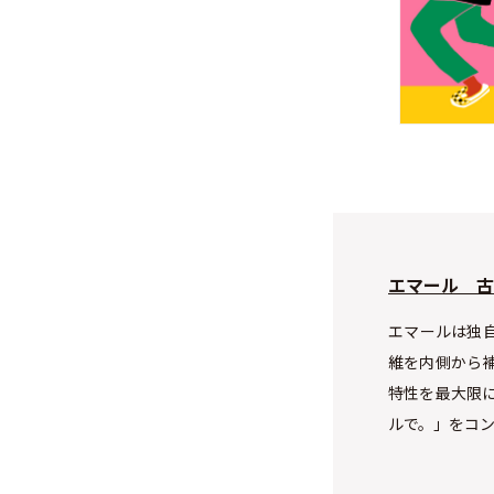
エマール 古着 
エマールは独
維を内側から
特性を最大限
ルで。」をコン