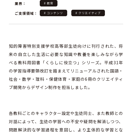
業界：
# 教育
ご支援領域：
# コンテンツ
# クリエイティブ
知的障害特別支援学校高等部生徒向けに刊行された、将
来の自立した生活に必要な知識や教養を楽しみながら学
べる教科用図書「くらしに役立つ」シリーズ。平成31年
の学習指導要領改訂を踏まえてリニューアルされた国語・
社会・数学・理科・保健体育・家庭の6冊のクリエイティ
ブ開発からデザイン制作を担当しました。
各教科ごとのキャラクター設定や生徒同士、また教師との
対話によって、生徒の学習への不安や疑問を解消しつつ、
問題解決的な学習過程を意図し、より主体的な学習とな