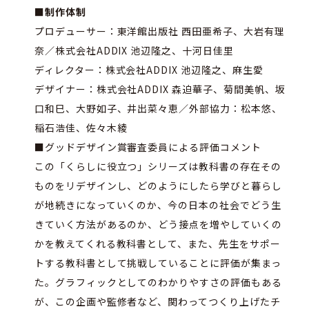
■制作体制
プロデューサー：東洋館出版社 西田亜希子、大岩有理
奈／株式会社ADDIX 池辺隆之、十河日佳里
ディレクター：株式会社ADDIX 池辺隆之、麻生愛
デザイナー：株式会社ADDIX 森迫華子、菊間美帆、坂
口和巳、大野如子、井出菜々恵／外部協力：松本悠、
稲石浩佳、佐々木綾
■グッドデザイン賞審査委員による評価コメント
この「くらしに役立つ」シリーズは教科書の存在その
ものをリデザインし、どのようにしたら学びと暮らし
が地続きになっていくのか、今の日本の社会でどう生
きていく方法があるのか、どう接点を増やしていくの
かを教えてくれる教科書として、また、先生をサポー
トする教科書として挑戦していることに評価が集まっ
た。グラフィックとしてのわかりやすさの評価もある
が、この企画や監修者など、関わってつくり上げたチ