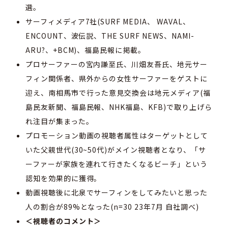
選。
サーフィメディア7社(SURF MEDIA、 WAVAL、
ENCOUNT、波伝説、THE SURF NEWS、NAMI-
ARU?、+BCM)、福島⺠報に掲載。
プロサーファーの宮内謙至氏、川畑友吾氏、地元サー
フィン関係者、県外からの女性サーファーをゲストに
迎え、南相馬市で行った意見交換会は地元メディア(福
島⺠友新聞、福島⺠報、NHK福島、KFB)で取り上げら
れ注目が集まった。
プロモーション動画の視聴者属性はターゲットとして
いた父親世代(30~50代)がメイン視聴者となり、「サ
ーファーが家族を連れて行きたくなるビーチ」という
認知を効果的に獲得。
動画視聴後に北泉でサーフィンをしてみたいと思った
人の割合が89%となった(n=30 23年7月 自社調べ)
＜視聴者のコメント＞