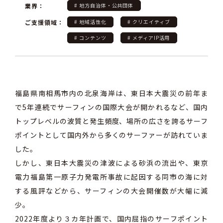
業界：
# 地方自治体・公共団体
ご支援領域：
# 地域活性化
# クリエイティブ
# コンテンツ
# メディアIP活用
福島県南相馬市内の北泉海岸は、東日本大震災の前年ま
で5年連続でサーフィンの国際大会が開かれるなど、国内
トップレベルの波質と発生頻度、場所の広さを誇るサーフ
ポイントとして国内外から多くのサーファーが訪れていま
した。
しかし、東日本大震災の津波による砂浜の流出や、東京
電力福島第一原子力発電所事故に起因する同市の海に対
する風評などから、サーフィンの大会開催数が大幅に減
少。
2022年度より３カ年計画で、国内屈指のサーフポイント