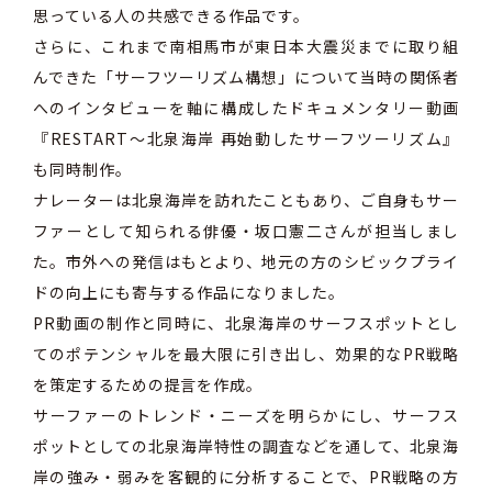
思っている人の共感できる作品です。
さらに、これまで南相馬市が東日本大震災までに取り組
んできた「サーフツーリズム構想」について当時の関係者
へのインタビューを軸に構成したドキュメンタリー動画
『RESTART〜北泉海岸 再始動したサーフツーリズム』
も同時制作。
ナレーターは北泉海岸を訪れたこともあり、ご自身もサー
ファーとして知られる俳優・坂口憲二さんが担当しまし
た。市外への発信はもとより、地元の方のシビックプライ
ドの向上にも寄与する作品になりました。
PR動画の制作と同時に、北泉海岸のサーフスポットとし
てのポテンシャルを最大限に引き出し、効果的なPR戦略
を策定するための提言を作成。
サーファーのトレンド・ニーズを明らかにし、サーフス
ポットとしての北泉海岸特性の調査などを通して、北泉海
岸の強み・弱みを客観的に分析することで、PR戦略の方