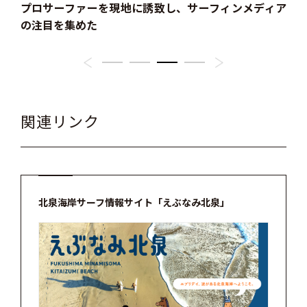
プロサーファーを現地に誘致し、サーフィンメディア
海
の注目を集めた
関連リンク
北泉海岸サーフ情報サイト「えぶなみ北泉」