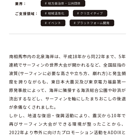
業界：
# 地方自治体・公共団体
ご支援領域：
# 地域活性化
# クリエイティブ
# イベント
# プラットフォーム開発
南相馬市内の北泉海岸は、平成18年から同22年まで、5年
連続でサーフィンの世界大会が開かれるなど、全国屈指の
波質(サーフィンに必要な高さや立ち方、崩れ方)と発生頻
度を誇りながらも、東日本大震災及び東京電力福島第一
原発事故によって、海岸に隣接する海浜総合公園や砂浜が
流出するなどし、サーフィンを軸にしたまちおこしの後退
が余儀なくされました。
しかし、地道な復旧・復興活動により、震災から10年で
再びサーフィン大会ができる環境が整ったことから、
2022年より市外に向けたプロモーション活動をADDIXと