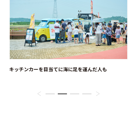
ポッ
キッチンカーを目当てに海に足を運んだ人も
B
料