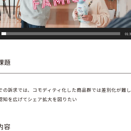
01:
課題
での訴求では、コモディティ化した商品群では差別化が難
認知を広げてシェア拡大を図りたい
内容