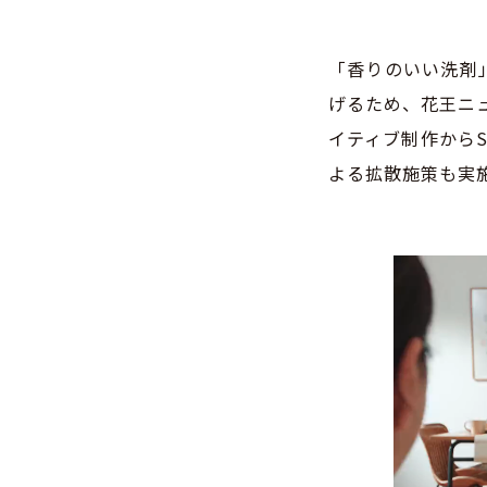
「香りのいい洗剤
げるため、花王ニ
イティブ制作からS
よる拡散施策も実
動
画
プ
レ
ー
ヤ
ー