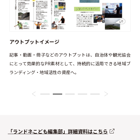
アウトプットイメージ
取
て、従
記事・動画・冊子などのアウトプットは、自治体や観光協会
南紀
ども自
にとって効果的なPR素材として、持続的に活用できる地域ブ
「フ
編集部
ランディング・地域活性の資産へ。
けま
「ランドネこども編集部」詳細資料はこちら