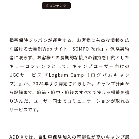
# コンテンツ
損害保険ジャパンが運営する、お客様に
有益な情報を広
く届ける会員制
Web
サイト
「
SOMPO Park
」。
保険契約
者に限らず、
お客様との長期的な接点の維持を
目的とした
キラーコンテンツとして、キャンプユーザー向けの
UGC
サービス『
Logbum Camp（ログバムキャン
プ）』
が、
2024年より開始されました。キャンプ計画か
ら記録まで、旅前・旅中・旅後のすべてで使える機能を盛
り込んだ、ユーザー同士でコミュニケーションが取れる
サービスです。
ADDIXでは、自動車保険加入の可能性が高いキャンプ層