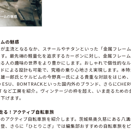
ームの魅惑
ムが主流となるなか、スチールやチタンといった「金属フレー
ます。最先端の軽量化を追求するカーボンに対し、金属フレーム
乗る人の趣味の世界をより豊かにします。おしゃれで個性的なル
イドによる設計も可能で、究極の乗り心地さえ実現します。本特
雄一郎氏とケルビムの今野真一氏による貴重な対談をはじめ、Pan
 by ESU、BOMTRACKといった国内外のブランド、さらにCHER
GSBT など工房を紹介。ヴィンテージの枠を超え、いま走るため
り下げます。
走る！アクティブ自転車旅
めのアクティブ自転車旅を紹介します。茨城県奥久慈にある八溝
名登、さらに「ひとりこぎ」では編集部おすすめの自転車旅を