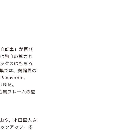
ム自転車」が再び
は独自の魅力と
ックスはもちろ
集では、競輪界の
asonic、
UBIM、
の金属フレームの魅
山や、才田直人さ
ピックアップ。多