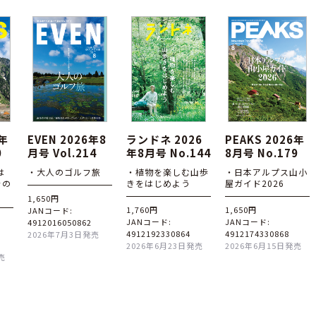
6年
EVEN 2026年8
ランドネ 2026
PEAKS 2026年
0
月号 Vol.214
年8月号 No.144
8月号 No.179
は
・大人のゴルフ旅
・植物を楽しむ山歩
・日本アルプス山小
その
きをはじめよう
屋ガイド2026
1,650円
1,760円
1,650円
JANコード:
JANコード:
JANコード:
4912016050862
4912192330864
4912174330868
2026年7月3日発売
2026年6月23日発売
2026年6月15日発売
売