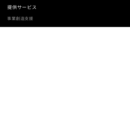
提供サービス
事業創造支援
自社事業創造
実績・事例
インタビュー
企業別一覧
プロジェクト別一覧
採用情報