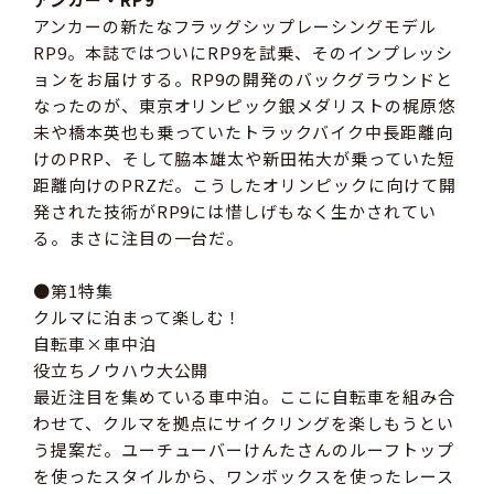
アンカーの新たなフラッグシップレーシングモデル
RP9。本誌ではついにRP9を試乗、そのインプレッシ
ョンをお届けする。RP9の開発のバックグラウンドと
なったのが、東京オリンピック銀メダリストの梶原悠
未や橋本英也も乗っていたトラックバイク中長距離向
けのPRP、そして脇本雄太や新田祐大が乗っていた短
距離向けのPRZだ。こうしたオリンピックに向けて開
発された技術がRP9には惜しげもなく生かされてい
る。まさに注目の一台だ。
●第1特集
クルマに泊まって楽しむ！
自転車×車中泊
役立ちノウハウ大公開
最近注目を集めている車中泊。ここに自転車を組み合
わせて、クルマを拠点にサイクリングを楽しもうとい
う提案だ。ユーチューバーけんたさんのルーフトップ
を使ったスタイルから、ワンボックスを使ったレース