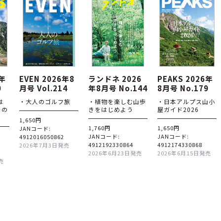
6年
EVEN 2026年8
ランドネ 2026
PEAKS 2026年
0
月号 Vol.214
年8月号 No.144
8月号 No.179
は
・大人のゴルフ旅
・植物を楽しむ山歩
・日本アルプス山小
その
きをはじめよう
屋ガイド2026
1,650円
1,760円
1,650円
JANコード:
JANコード:
JANコード:
4912016050862
4912192330864
4912174330868
2026年7月3日発売
2026年6月23日発売
2026年6月15日発売
売