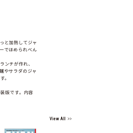
っと加熱してジャ
ーでほめられべん
ランチが作れ、
麺やサラダのジャ
です。
新装版です。内容
View All