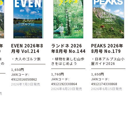
6年
EVEN 2026年8
ランドネ 2026
PEAKS 2026年
0
月号 Vol.214
年8月号 No.144
8月号 No.179
は
・大人のゴルフ旅
・植物を楽しむ山歩
・日本アルプス山小
その
きをはじめよう
屋ガイド2026
1,650円
1,760円
1,650円
JANコード:
JANコード:
JANコード:
4912016050862
4912192330864
4912174330868
2026年7月3日発売
2026年6月23日発売
2026年6月15日発売
売