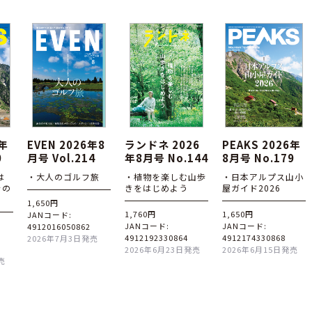
6年
EVEN 2026年8
ランドネ 2026
PEAKS 2026年
0
月号 Vol.214
年8月号 No.144
8月号 No.179
は
・大人のゴルフ旅
・植物を楽しむ山歩
・日本アルプス山小
その
きをはじめよう
屋ガイド2026
1,650円
1,760円
1,650円
JANコード:
JANコード:
JANコード:
4912016050862
4912192330864
4912174330868
2026年7月3日発売
2026年6月23日発売
2026年6月15日発売
売