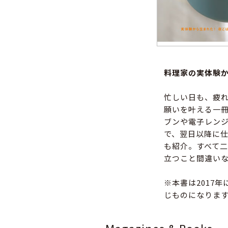
料理家の実体験
忙しい日も、疲
願いを叶える一
ブンや電子レン
で、翌日以降に仕
も紹介。すべて
立つこと間違い
※本書は2017
じものになりま