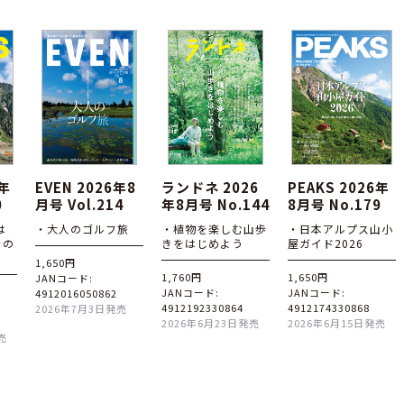
6年
EVEN 2026年8
ランドネ 2026
PEAKS 2026年
0
月号 Vol.214
年8月号 No.144
8月号 No.179
は
・大人のゴルフ旅
・植物を楽しむ山歩
・日本アルプス山小
その
きをはじめよう
屋ガイド2026
1,650円
1,760円
1,650円
JANコード:
JANコード:
JANコード:
4912016050862
4912192330864
4912174330868
2026年7月3日発売
2026年6月23日発売
2026年6月15日発売
売