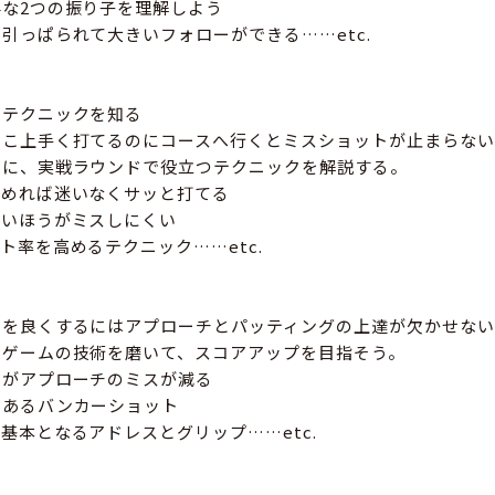
な2つの振り子を理解しよう
引っぱられて大きいフォローができる……etc.
つテクニックを知る
そこ上手く打てるのにコースへ行くとミスショットが止まらない
めに、実戦ラウンドで役立つテクニックを解説する。
決めれば迷いなくサッと打てる
高いほうがミスしにくい
ト率を高めるテクニック……etc.
アを良くするにはアプローチとパッティングの上達が欠かせない
トゲームの技術を磨いて、スコアアップを目指そう。
うがアプローチのミスが減る
のあるバンカーショット
基本となるアドレスとグリップ……etc.