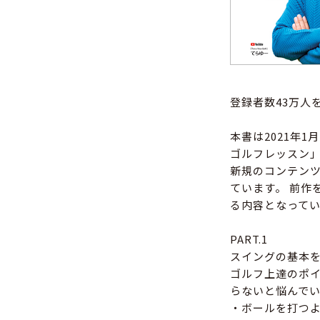
登録者数43万人を
本書は2021年1
ゴルフレッスン」
新規のコンテン
ています。 前作
る内容となって
PART.1
スイングの基本
ゴルフ上達のポ
らないと悩んで
・ボールを打つ