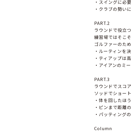
・スイングに必要
・クラブの勢いに
PART.2
ラウンドで役立
練習場ではそこ
ゴルファーのた
・ルーティンを
・ティアップは
・アイアンのミー
PART.3
ラウンドでスコ
ソッドでショー
・体を回したほ
・ピンまで距離
・パッティングの
Column