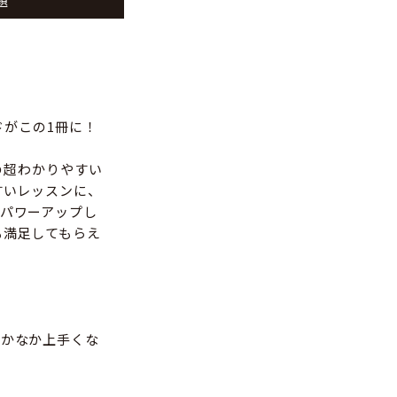
題
ソッドがこの1冊に！
ーの超わかりやすい
すいレッスンに、
パワーアップし
も満足してもらえ
なかなか上手くな