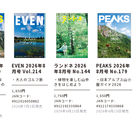
6年
EVEN 2026年8
ランドネ 2026
PEAKS 2026年
0
月号 Vol.214
年8月号 No.144
8月号 No.179
は
・大人のゴルフ旅
・植物を楽しむ山歩
・日本アルプス山小
その
きをはじめよう
屋ガイド2026
1,650円
1,760円
1,650円
JANコード:
JANコード:
JANコード:
4912016050862
4912192330864
4912174330868
2026年7月3日発売
2026年6月23日発売
2026年6月15日発売
売