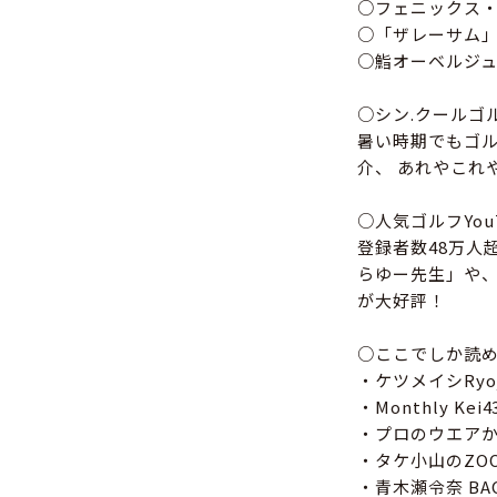
○フェニックス
○「ザレーサム
○鮨オーベルジ
○シン.クールゴ
暑い時期でもゴ
介、 あれやこれ
○人気ゴルフYou
登録者数48万人超
らゆー先生」や、
が大好評！
○ここでしか読
・ケツメイシRyoj
・Monthly Ke
・プロのウエア
・タケ小山のZOO
・青木瀬令奈 BAC