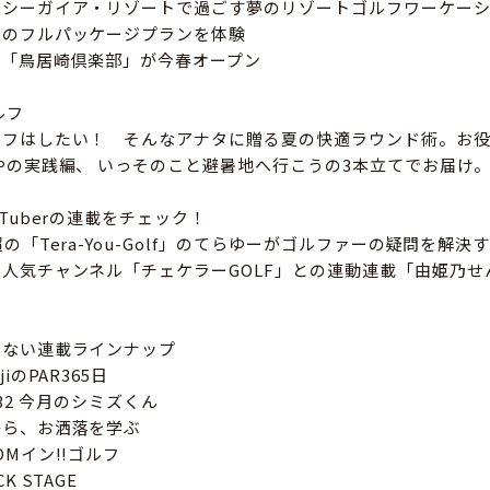
・シーガイア・リゾートで過ごす夢のリゾートゴルフワーケー
」のフルパッケージプランを体験
ュ「鳥居崎倶楽部」が今春オープン
ルフ
ルフはしたい！ そんなアナタに贈る夏の快適ラウンド術。お
やの実践編、 いっそのこと避暑地へ行こうの3本立てでお届け
Tuberの連載をチェック！
の「Tera-You-Golf」のてらゆーがゴルファーの疑問を解
人気チャンネル「チェケラーGOLF」との連動連載「由姫乃せ
めない連載ラインナップ
iのPAR365日
i432 今月のシミズくん
から、お洒落を学ぶ
Mイン!!ゴルフ
K STAGE