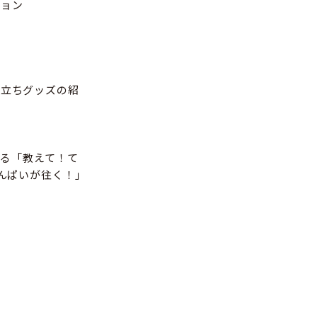
ション
役立ちグッズの紹
。
決する「教えて！て
んぱいが往く！」