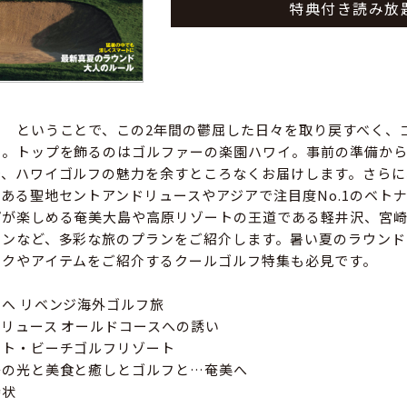
特典付き読み放
！ ということで、この2年間の鬱屈した日々を取り戻すべく、
た。トップを飾るのはゴルファーの楽園ハワイ。事前の準備か
で、ハワイゴルフの魅力を余すところなくお届けします。さらに
ある聖地セントアンドリュースやアジアで注目度No.1のベト
プが楽しめる奄美大島や高原リゾートの王道である軽井沢、宮
ョンなど、多彩な旅のプランをご紹介します。暑い夏のラウンド
ックやアイテムをご紹介するクールゴルフ特集も必見です。
へ リベンジ海外ゴルフ旅
リュース オールドコースへの誘い
スト・ビーチゴルフリゾート
陽の光と美食と癒しとゴルフと…奄美へ
待状