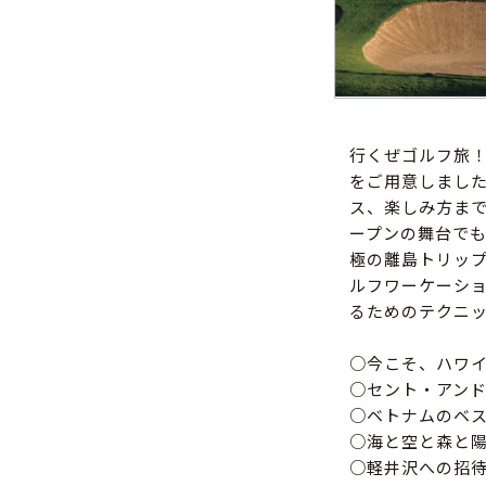
行くぜゴルフ旅
をご用意しまし
ス、楽しみ方ま
ープンの舞台でも
極の離島トリッ
ルフワーケーシ
るためのテクニ
○今こそ、ハワイ
○セント・アンド
○ベトナムのベ
○海と空と森と
○軽井沢への招