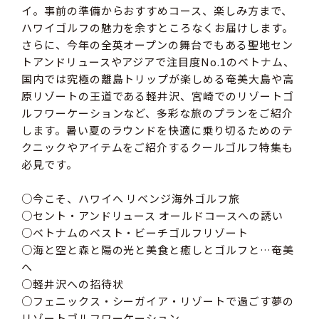
イ。事前の準備からおすすめコース、楽しみ方まで、
ハワイゴルフの魅力を余すところなくお届けします。
さらに、今年の全英オープンの舞台でもある聖地セン
トアンドリュースやアジアで注目度No.1のベトナム、
国内では究極の離島トリップが楽しめる奄美大島や高
原リゾートの王道である軽井沢、宮崎でのリゾートゴ
ルフワーケーションなど、多彩な旅のプランをご紹介
します。暑い夏のラウンドを快適に乗り切るためのテ
クニックやアイテムをご紹介するクールゴルフ特集も
必見です。
○今こそ、ハワイへ リベンジ海外ゴルフ旅
○セント・アンドリュース オールドコースへの誘い
○ベトナムのベスト・ビーチゴルフリゾート
○海と空と森と陽の光と美食と癒しとゴルフと…奄美
へ
○軽井沢への招待状
○フェニックス・シーガイア・リゾートで過ごす夢の
リゾートゴルフワーケーション