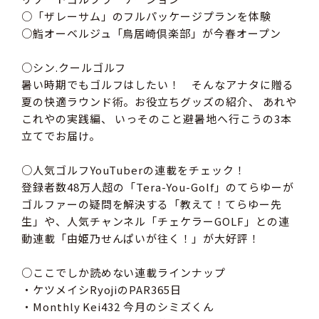
○「ザレーサム」のフルパッケージプランを体験
○鮨オーベルジュ「鳥居崎倶楽部」が今春オープン
○シン.クールゴルフ
暑い時期でもゴルフはしたい！ そんなアナタに贈る
夏の快適ラウンド術。お役立ちグッズの紹介、 あれや
これやの実践編、 いっそのこと避暑地へ行こうの3本
立てでお届け。
○人気ゴルフYouTuberの連載をチェック！
登録者数48万人超の「Tera-You-Golf」のてらゆーが
ゴルファーの疑問を解決する「教えて！てらゆー先
生」や、人気チャンネル「チェケラーGOLF」との連
動連載「由姫乃せんぱいが往く！」が大好評！
○ここでしか読めない連載ラインナップ
・ケツメイシRyojiのPAR365日
・Monthly Kei432 今月のシミズくん