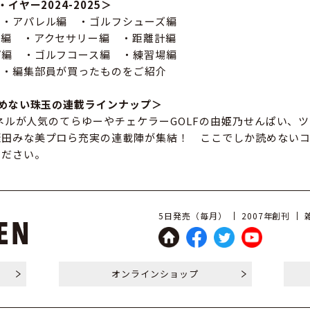
イヤー2024-2025＞
 ・アパレル編 ・ゴルフシューズ編
グ編 ・アクセサリー編 ・距離計編
プ編 ・ゴルフコース編 ・練習場編
 ・編集部員が買ったものをご紹介
読めない珠玉の連載ラインナップ＞
ャンネルが人気のてらゆーやチェケラーGOLFの由姫乃せんぱい、
蛭田みな美プロら充実の連載陣が集結！ ここでしか読めない
ください。
5日発売（毎月）
2007年創刊
オンライン
ショップ