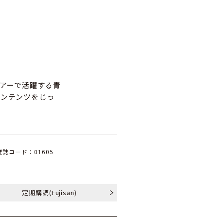
ツアーで活躍する青
コンテンツをじっ
雑誌コード：01605
定期購読
(Fujisan)