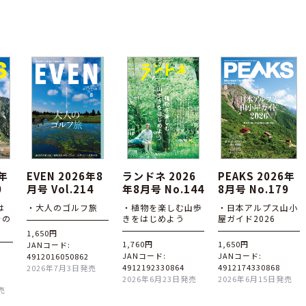
6年
EVEN 2026年8
ランドネ 2026
PEAKS 2026年
0
月号 Vol.214
年8月号 No.144
8月号 No.179
は
・大人のゴルフ旅
・植物を楽しむ山歩
・日本アルプス山小
その
きをはじめよう
屋ガイド2026
1,650円
1,760円
1,650円
JANコード:
JANコード:
JANコード:
4912016050862
4912192330864
4912174330868
2026年7月3日発売
2026年6月23日発売
2026年6月15日発売
売