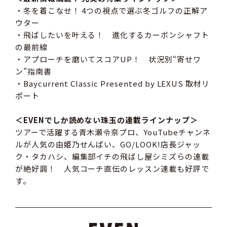
・冬を着こなせ！ 4つの視点で選ぶ冬ゴルフの正解ア
ウター
・飛ばしたいを叶える！ 進化するカーボンシャフト
の最前線
・アプローチを磨いてスコアUP！ 状況別“寄せワ
ン”指南書
・Baycurrent Classic Presented by LEXUS 取材リ
ポート
＜EVENでしか読めない珠玉の連載ラインナップ＞
ツアーで活躍する青木瀬令奈プロ、YouTubeチャンネ
ルが人気の由姫乃せんぱい、GO/LOOK!店長ジャッ
ク・タカハシ、編集部イチの飛ばし屋シミズらの連載
が絶好調！ 人気コーチ直伝のレッスン連載も好評で
す。