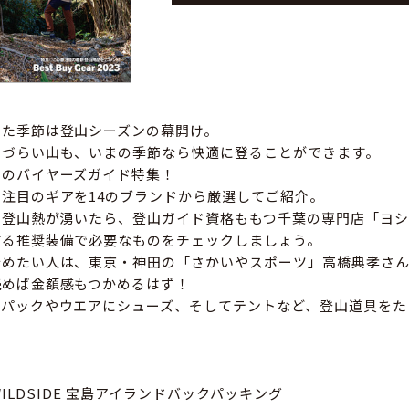
めた季節は登山シーズンの幕開け。
りづらい山も、いまの季節なら快適に登ることができます。
アのバイヤーズガイド特集！
注目のギアを14のブランドから厳選してご紹介。
て登山熱が湧いたら、登山ガイド資格ももつ千葉の専門店「ヨシ
する推奨装備で必要なものをチェックしましょう。
始めたい人は、東京・神田の「さかいやスポーツ」高橋典孝さ
読めば金額感もつかめるはず！
クパックやウエアにシューズ、そしてテントなど、登山道具をた
he WILDSIDE 宝島アイランドバックパッキング