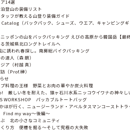
ア14選
ト泊登山の装備リスト
スタッフが教える山登り装備ガイド
 Gear Catalog（バックパック、シューズ、ウエア、キャンピン
ニッポンの山をバックパッキング えびの高原から韓国岳【最
れる茨城県北ロングトレイルへ
LD 風に誘われ春探し。南房総バイクパッキング
の達人（森 朗）
ジア（村越 真）
（Prof.榊）
知らせ
ンプ料理の王様 野菜とお肉の華やか炭火料理
 Go! Go! 厳しい冬を耐えた、猿ヶ石川水系ニッコウイワナの神々
R‘S WORKSHOP パッカブルトートバッグ
berかほが行く、ニュージーランド・アベルタスマンコーストトラ
ys Find my way〜後編〜
こぶ 北の小さなコミュニティ
つくり方 便槽を掘る〜そして究極の大失敗