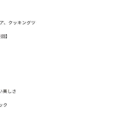
グギア、クッキングツ
終回】
しい美しさ
ック