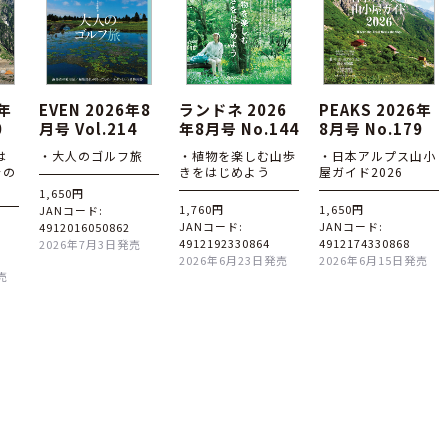
6年
EVEN 2026年8
ランドネ 2026
PEAKS 2026年
0
月号 Vol.214
年8月号 No.144
8月号 No.179
は
・大人のゴルフ旅
・植物を楽しむ山歩
・日本アルプス山小
その
きをはじめよう
屋ガイド2026
1,650円
1,760円
1,650円
JANコード:
JANコード:
JANコード:
4912016050862
4912192330864
4912174330868
2026年7月3日発売
2026年6月23日発売
2026年6月15日発売
売