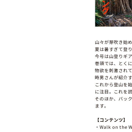
山々が芽吹き始
夏は暑すぎて登
今号は山登りギ
巻頭では、とくに
物欲を刺激され
時男さんが紹介
これから登山を
に注目。これを
そのほか、バッ
ます。
【コンテンツ】
・Walk on t