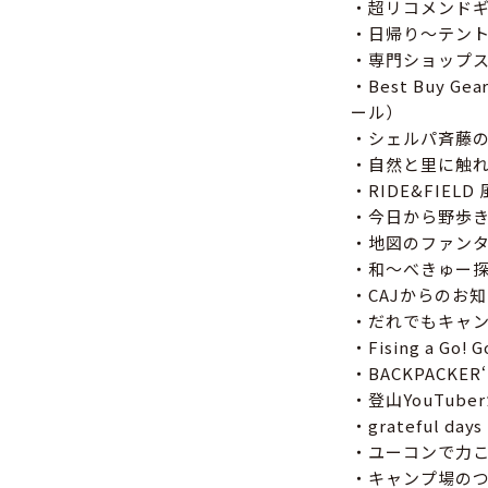
・超リコメンドギ
・日帰り〜テン
・専門ショップ
・Best Buy
ール）
・シェルパ斉藤の
・自然と里に触
・RIDE&FIE
・今日から野歩き
・地図のファンタ
・和〜べきゅー探訪
・CAJからのお
・だれでもキャ
・Fising a
・BACKPACKE
・登山YouTu
・grateful da
・ユーコンで力
・キャンプ場の