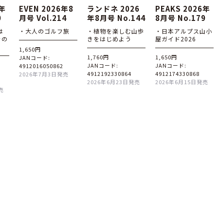
6年
EVEN 2026年8
ランドネ 2026
PEAKS 2026年
0
月号 Vol.214
年8月号 No.144
8月号 No.179
は
・大人のゴルフ旅
・植物を楽しむ山歩
・日本アルプス山小
その
きをはじめよう
屋ガイド2026
1,650円
1,760円
1,650円
JANコード:
JANコード:
JANコード:
4912016050862
4912192330864
4912174330868
2026年7月3日発売
2026年6月23日発売
2026年6月15日発売
売