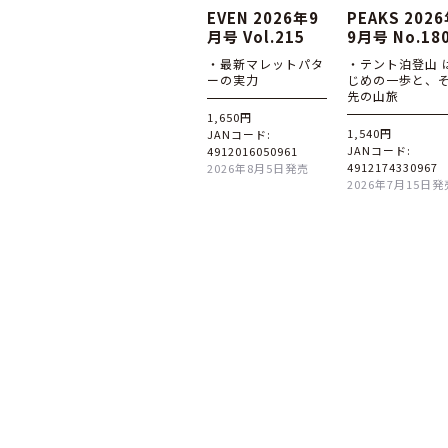
EVEN 2026年9
PEAKS 202
月号 Vol.215
9月号 No.18
・最新マレットパタ
・テント泊登山 
ーの実力
じめの一歩と、
先の山旅
1,650円
1,540円
JANコード:
JANコード:
4912016050961
4912174330967
2026年8月5日発売
2026年7月15日発