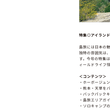
特集◎アイラン
島旅には日本の
独特の雰囲気は
す。今号の特集
ィールドライフ
＜コンテンツ＞
・ホーボージュンの
・熊本・天草を
・バックパック
・島旅エリアガ
・ソロキャンプ