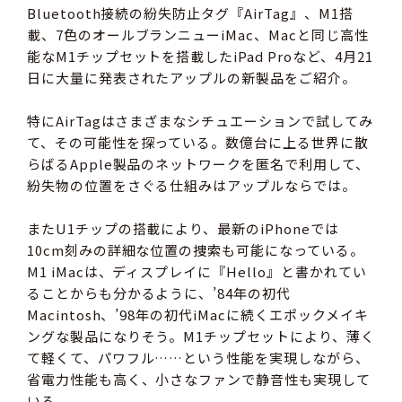
Bluetooth接続の紛失防止タグ『AirTag』、M1搭
載、7色のオールブランニューiMac、Macと同じ高性
能なM1チップセットを搭載したiPad Proなど、4月21
日に大量に発表されたアップルの新製品をご紹介。
特にAirTagはさまざまなシチュエーションで試してみ
て、その可能性を探っている。数億台に上る世界に散
らばるApple製品のネットワークを匿名で利用して、
紛失物の位置をさぐる仕組みはアップルならでは。
またU1チップの搭載により、最新のiPhoneでは
10cm刻みの詳細な位置の捜索も可能になっている。
M1 iMacは、ディスプレイに『Hello』と書かれてい
ることからも分かるように、’84年の初代
Macintosh、’98年の初代iMacに続くエポックメイキ
ングな製品になりそう。M1チップセットにより、薄く
て軽くて、パワフル……という性能を実現しながら、
省電力性能も高く、小さなファンで静音性も実現して
いる。