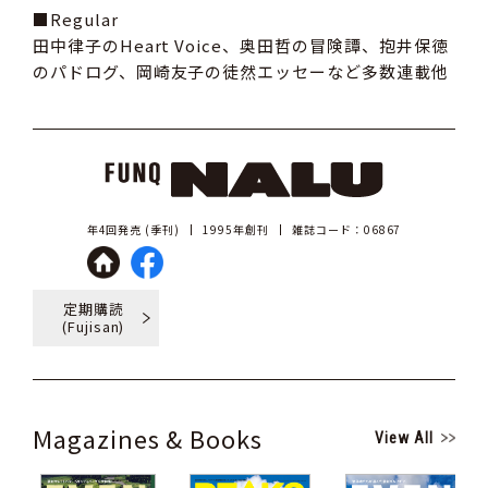
■Regular
田中律子のHeart Voice、奥田哲の冒険譚、抱井保徳
のパドログ、岡崎友子の徒然エッセーなど多数連載他
年4回発売 (季刊)
1995年創刊
雑誌コード：06867
定期購読
(Fujisan)
Magazines & Books
View All