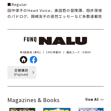
■Regular
田中律子のHeart Voice、奥田哲の冒険譚、抱井保徳
のパドログ、岡崎友子の徒然エッセーなど多数連載他
年4回発売 (季刊)
1995年創刊
雑誌コード：06867
定期購読
(Fujisan)
Magazines & Books
View All