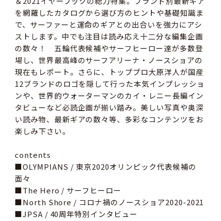
＆2021イヤーブックの総力特集。ブランド別最新ギア
を網羅したカタログから選び方のヒントや基礎知識ま
で、サーファーと運命のギアとの出合いを強力にアシ
ストします。中でも注目は読み応え十二分な編集企画
の数々！ 五輪代表候補やサーフヒーロー達が多数登
場し、世界最高峰のサーフアリーナ・ノースショアの
現在もレポート。さらに、トッププロ大原洋人が国産
12ブランドのロゴを隠して行った本気インプレッショ
ンや、世界的ウォーターマンのカイ・レニー長編イン
タビューなど必読企画が揃い踏み。美しい写真や奥深
い読み物、最新ギアの数々等、多彩なコンテンツをお
楽しみ下さい。
contents
■OLYMPIANS / 東京2020オリンピック代表候補の
面々
■The Hero / サーフヒーロー
■North Shore / コロナ禍のノースショア2020-2021
■JPSA / 40周年特別インタビュー