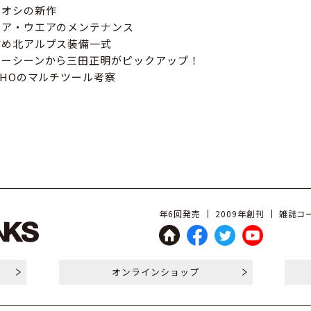
チオシの新作
ギア・ウエアのメンテナンス
すめ北アルプス装備一式
カーシーンから三田正明がピックアップ！
CHOのマルチツール考察
典
年6回発売
2009年創刊
雑誌コー
オンライン
ショップ