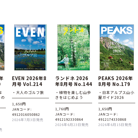
6年
EVEN 2026年8
ランドネ 2026
PEAKS 2026年
0
月号 Vol.214
年8月号 No.144
8月号 No.179
は
・大人のゴルフ旅
・植物を楽しむ山歩
・日本アルプス山小
その
きをはじめよう
屋ガイド2026
1,650円
1,760円
1,650円
JANコード:
JANコード:
JANコード:
4912016050862
4912192330864
4912174330868
2026年7月3日発売
2026年6月23日発売
2026年6月15日発売
売