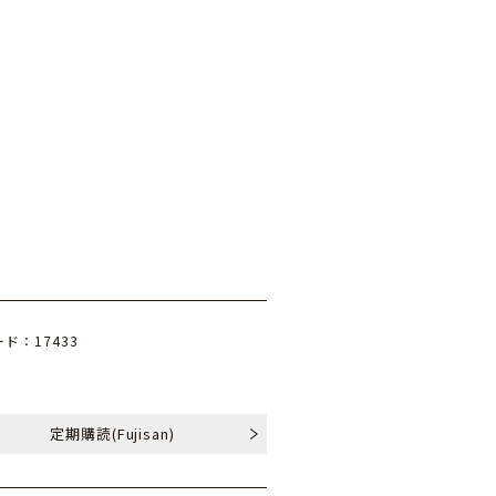
ド：17433
定期購読
(Fujisan)