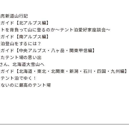
読売新道山行記
場ガイド【北アルプス編】
ントを背負って山に登るのか～テント泊愛好家座談会～
場ガイド【南アルプス編】
ト泊登山をするには？
場ガイド【中央アルプス・八ヶ岳・関東甲信編】
ったテント場の思い出
かほさん、北海道大雪山へ
場ガイド【北海道・東北・北関東・新潟・石川・四国・九州編
をテント泊でゆく！
ゃないのに最高のテント場