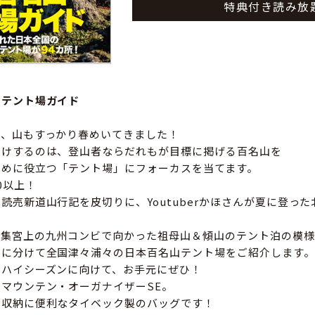
特典付き読み放
山テント場ガイド
り、山もすっかり春めいてきました！
届けするのは、登山者ならだれもが目標に掲げる百名山を
ために役立つ「テント場」にフォーカスを当てます。
0以上！
読売新道山行記を皮切りに、Youtuberかほさんが夏に登っ
編集宮上の九州コンビで向かった祖母山＆傾山のテント泊の模様
アに分けて全国津々浦々の日本百名山テント場をご紹介します。
のハイシーズンに向けて、お手元にぜひ！
マウンテン・オーガナイザーSE。
の収納に便利なタイベック製のバッグです！