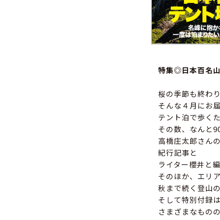
特集◎日本百名
桜の季節も終わ
そんな４月にお
テント泊で歩く
その数、なんと9
高橋庄太郎さんの
紀行記事と
ライター櫻井と
そのほか、エリ
秋まで続く登山
そして特別付録は
さまざまなもの