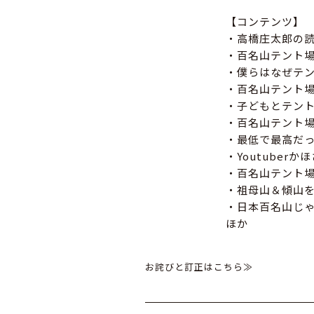
【コンテンツ】
・高橋庄太郎の
・百名山テント
・僕らはなぜテ
・百名山テント
・子どもとテン
・百名山テント
・最低で最高だ
・Youtuber
・百名山テント
・祖母山＆傾山
・日本百名山じ
ほか
お詫びと訂正はこちら≫