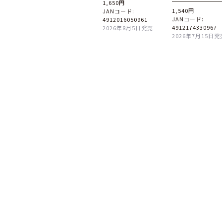
1,650円
1,540円
JANコード:
JANコード:
4912016050961
4912174330967
2026年8月5日発売
2026年7月15日発