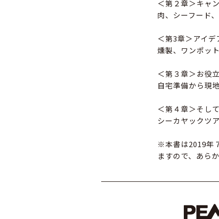
＜第２章＞キャ
肉、シーフード
＜第3章＞アイデ
燻製、ワンポッ
＜第３章＞お役立
自宅準備から現
＜第４章＞そし
シーカヤックツア
※本書は2019
ますので、あら