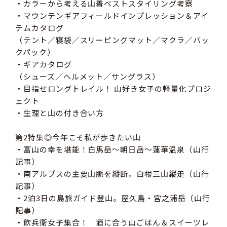
・カラーから考える山着ベストスタイリング考察
・マウンテンギアフィールドインプレッション＆アイ
テムカタログ
（テント／寝袋／スリーピングマット／マクラ／バッ
クパック）
・ギアカタログ
（シューズ／ヘルメット／サングラス）
・目指せロングトレイル！ 山好き女子の軽量化プロジ
ェクト
・生理と山の付き合い方
第2特集◎今年こそ私が歩きたい山
・富山の幸を堪能！白馬岳～朝日岳～蓮華温泉（山行
記事）
・南アルプスの主要山脈を縦断。白根三山縦走（山行
記事）
・2泊3日の島旅ガイド登山。屋久島・宮之浦岳（山行
記事）
・飲兵衛女子集合！ 酒に合う山ごはん＆スイーツレ