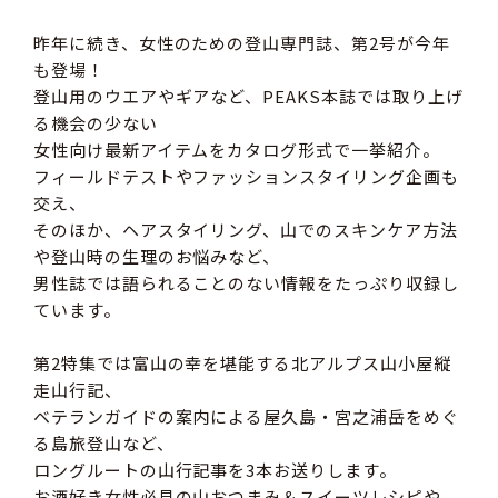
昨年に続き、女性のための登山専門誌、第2号が今年
も登場！
登山用のウエアやギアなど、PEAKS本誌では取り上げ
る機会の少ない
女性向け最新アイテムをカタログ形式で一挙紹介。
フィールドテストやファッションスタイリング企画も
交え、
そのほか、ヘアスタイリング、山でのスキンケア方法
や登山時の生理のお悩みなど、
男性誌では語られることのない情報をたっぷり収録し
ています。
第2特集では富山の幸を堪能する北アルプス山小屋縦
走山行記、
ベテランガイドの案内による屋久島・宮之浦岳をめぐ
る島旅登山など、
ロングルートの山行記事を3本お送りします。
お酒好き女性必見の山おつまみ＆スイーツレシピや、