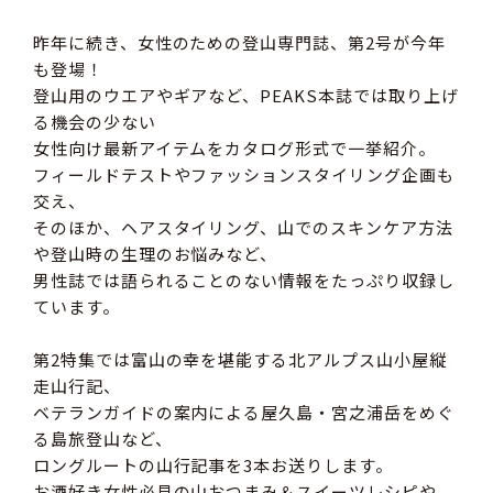
昨年に続き、女性のための登山専門誌、第2号が今年
も登場！
登山用のウエアやギアなど、PEAKS本誌では取り上げ
る機会の少ない
女性向け最新アイテムをカタログ形式で一挙紹介。
フィールドテストやファッションスタイリング企画も
交え、
そのほか、ヘアスタイリング、山でのスキンケア方法
や登山時の生理のお悩みなど、
男性誌では語られることのない情報をたっぷり収録し
ています。
第2特集では富山の幸を堪能する北アルプス山小屋縦
走山行記、
ベテランガイドの案内による屋久島・宮之浦岳をめぐ
る島旅登山など、
ロングルートの山行記事を3本お送りします。
お酒好き女性必見の山おつまみ＆スイーツレシピや、