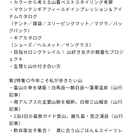
・カラーから考える山着ベストスタイリング考察
・マウンテンギアフィールドインプレッション＆アイ
テムカタログ
（テント／寝袋／スリーピングマット／マクラ／バッ
クパック）
・ギアカタログ
（シューズ／ヘルメット／サングラス）
・目指せロングトレイル！ 山好き女子の軽量化プロジ
ェクト
・生理と山の付き合い方
第2特集◎今年こそ私が歩きたい山
・富山の幸を堪能！白馬岳～朝日岳～蓮華温泉（山行
記事）
・南アルプスの主要山脈を縦断。白根三山縦走（山行
記事）
・2泊3日の島旅ガイド登山。屋久島・宮之浦岳（山行
記事）
・飲兵衛女子集合！ 酒に合う山ごはん＆スイーツレ