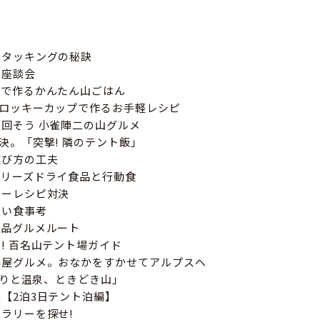
スタッキングの秘訣
の座談会
つで作るかんたん山ごはん
&ロッキーカップで作るお手軽レシピ
回そう 小雀陣二の山グルメ
決。「突撃! 隣のテント飯」
運び方の工夫
フリーズドライ食品と行動食
リーレシピ対決
しい食事考
絶品グルメルート
! 百名山テント場ガイド
小屋グルメ。おなかをすかせてアルプスへ
にぎりと温泉、ときどき山」
【2泊3日テント泊編】
ラリーを探せ!