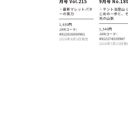
月号 Vol.215
9月号 No.18
・最新マレットパタ
・テント泊登山 
ーの実力
じめの一歩と、
先の山旅
1,650円
1,540円
JANコード:
JANコード:
4912016050961
4912174330967
2026年8月5日発売
2026年7月15日発