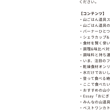
ください。
【コンテンツ】
・山ごはん道具
・山ごはん道具
・バーナーひと
・シェラカップ
・食材を賢く使い
・調理&味比べ対
・調味料と持ち
・いま、注目の
・乾燥食材オン
・水だけでおい
・登って食べる
・ここで食べたい
・おすすめの山
・Essay「お
・みんなの山道具
・ベストワンカト