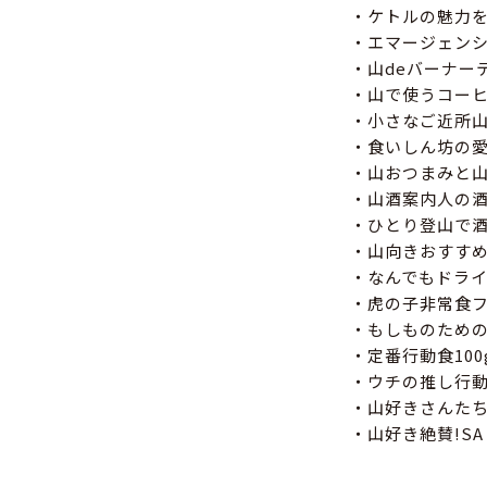
・ケトルの魅力を
・エマージェンシ
・山deバーナー
・山で使うコーヒ
・小さなご近所
・食いしん坊の
・山おつまみと
・山酒案内人の
・ひとり登山で
・山向きおすすめ
・なんでもドラ
・虎の子非常食
・もしものため
・定番行動食10
・ウチの推し行
・山好きさんた
・山好き絶賛!S