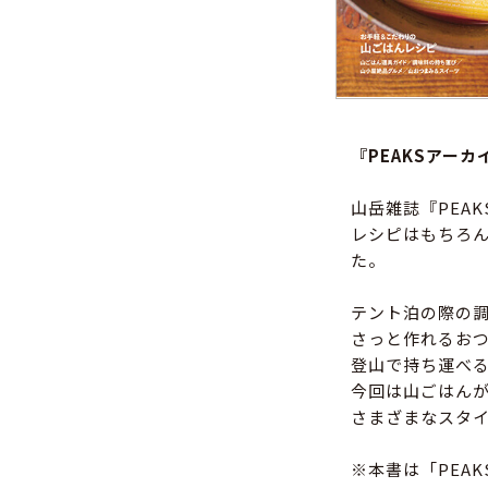
『PEAKSアー
山岳雑誌『PEA
レシピはもちろ
た。
テント泊の際の
さっと作れるお
登山で持ち運べ
今回は山ごはん
さまざまなスタ
※本書は「PEA