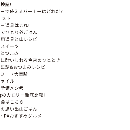
検証!
ーで使えるバーナーはどれだ?
テスト
ー道具はこれ!
山でひとり外ごはん
愛用道具と山レシピ
山スイーツ
酒とつまみ
酒に酔いしれる今宵のひととき
缶詰&おつまみレシピ
イフード大実験
ファイル
の予備メシ考
0gのカロリー徹底比較!
動食はこちら
ちの思い出山ごはん
A・PAおすすめグルメ