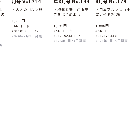
0
月号 Vol.214
年8月号 No.144
8月号 No.179
は
・大人のゴルフ旅
・植物を楽しむ山歩
・日本アルプス山小
その
きをはじめよう
屋ガイド2026
1,650円
1,760円
1,650円
JANコード:
JANコード:
JANコード:
4912016050862
4912192330864
4912174330868
2026年7月3日発売
2026年6月23日発売
2026年6月15日発売
売