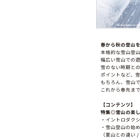
春から秋の登山
本格的な雪山登
幅広い雪山での
雪のない時期と
ポイントなど、
もちろん、雪山
これから春先ま
【コンテンツ】
特集◎雪山の楽
・イントロダクシ
・雪山登山の始
（夏山との違い /