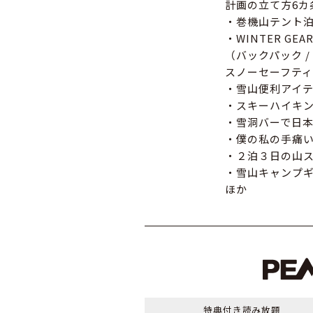
計画の立て方6カ条
・巻機山テント泊
・WINTER GEAR
（バックパック /
スノーセーフテ
・雪山便利アイ
・スキーハイキ
・雪洞バーで日本酒に溺
・僕の私の手痛
・２泊３日の山ス
・雪山キャンプ
ほか
特典付き
読み放題