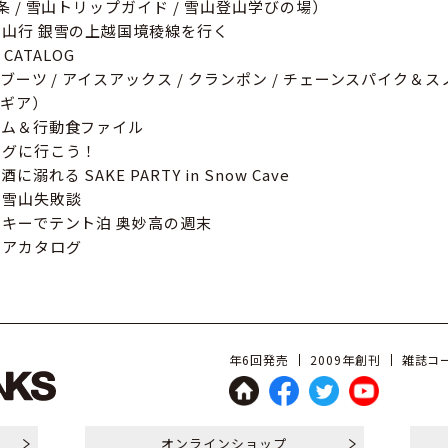
 / 雪山トリップガイド / 雪山登山学びの場）
山行 銀雪の上越国境稜線を行く
 CATALOG
 ブーツ / アイスアックス / クランポン / チェーンスパイク＆ス
ィギア）
テム＆行動食ファイル
ングに行こう！
れる SAKE PARTY in Snow Cave
い雪山失敗談
キーでテント泊 奥妙高の週末
ギアカタログ
年6回発売
2009年創刊
雑誌コー
オンライン
ショップ