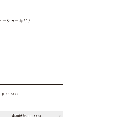
ノーシューなど /
ド：17433
定期購読
(Fujisan)