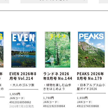
6年
EVEN 2026年8
ランドネ 2026
PEAKS 2026年
0
月号 Vol.214
年8月号 No.144
8月号 No.179
は
・大人のゴルフ旅
・植物を楽しむ山歩
・日本アルプス山小
その
きをはじめよう
屋ガイド2026
1,650円
1,760円
1,650円
JANコード:
JANコード:
JANコード:
4912016050862
4912192330864
4912174330868
2026年7月3日発売