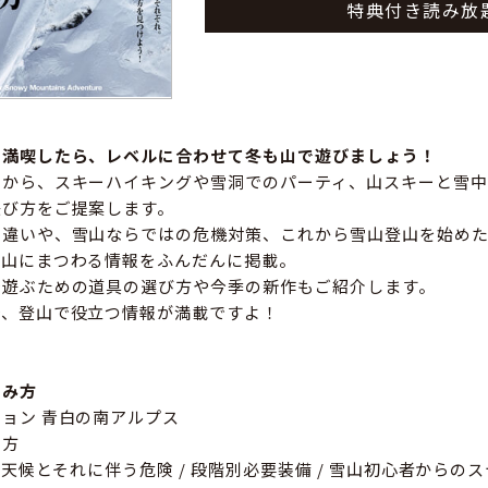
特典付き読み放
を満喫したら、レベルに合わせて冬も山で遊びましょう！
山から、スキーハイキングや雪洞でのパーティ、山スキーと雪中
遊び方をご提案します。
の違いや、雪山ならではの危機対策、これから雪山登山を始め
雪山にまつわる情報をふんだんに掲載。
で遊ぶための道具の選び方や今季の新作もご紹介します。
で、登山で役立つ情報が満載ですよ！
しみ方
ョン 青白の南アルプス
め方
 天候とそれに伴う危険 / 段階別必要装備 / 雪山初心者からのス