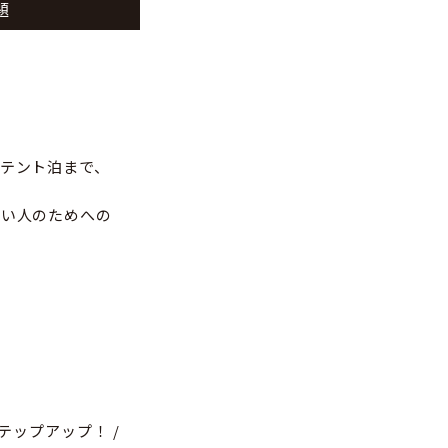
題
テント泊まで、
たい人のためへの
テップアップ！ /