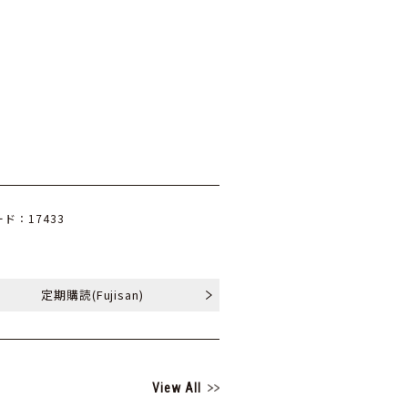
ド：17433
定期購読
(Fujisan)
View All