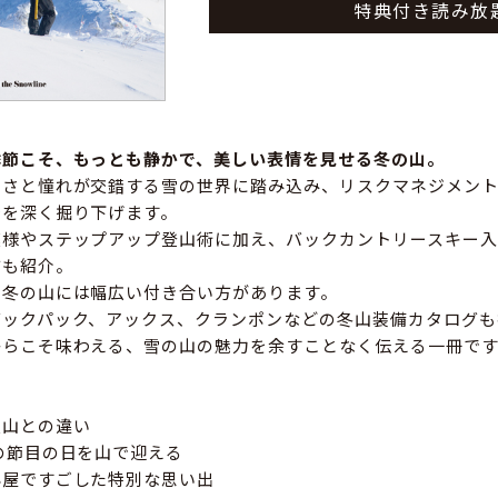
特典付き読み放
季節こそ、もっとも静かで、美しい表情を見せる冬の山。
しさと憧れが交錯する雪の世界に踏み込み、リスクマネジメン
でを深く掘り下げます。
模様やステップアップ登山術に加え、バックカントリースキー入
方も紹介。
、冬の山には幅広い付き合い方があります。
バックパック、アックス、クランポンなどの冬山装備カタログも
からこそ味わえる、雪の山の魅力を余すことなく伝える一冊です
夏山との違い
の節目の日を山で迎える
小屋ですごした特別な思い出