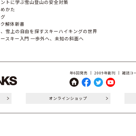
メントに学ぶ雪山登山の安全対策
じめかた
ログ
イク解体新書
く、雪上の自由を探すスキーハイキングの世界
ースキー入門 一歩外へ、未知の斜面へ
年6回発売
2009年創刊
雑誌コー
オンライン
ショップ