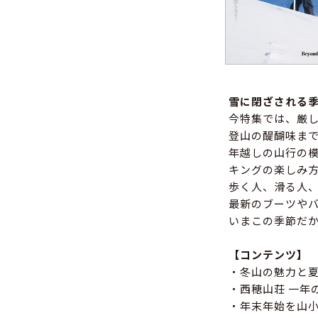
雪に閉ざされる
今特集では、厳
登山の醍醐味ま
年越しの山行の
キングの楽しみ
歩く人、滑る人
最新のブーツや
いまこの季節だ
【コンテンツ】
・冬山の魅力と
・西穂山荘 一年
・年末年始を山