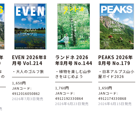
6年
EVEN 2026年8
ランドネ 2026
PEAKS 2026年
0
月号 Vol.214
年8月号 No.144
8月号 No.179
は
・大人のゴルフ旅
・植物を楽しむ山歩
・日本アルプス山小
その
きをはじめよう
屋ガイド2026
1,650円
1,760円
1,650円
JANコード:
JANコード:
JANコード:
4912016050862
4912192330864
4912174330868
2026年7月3日発売
2026年6月23日発売
2026年6月15日発売
売