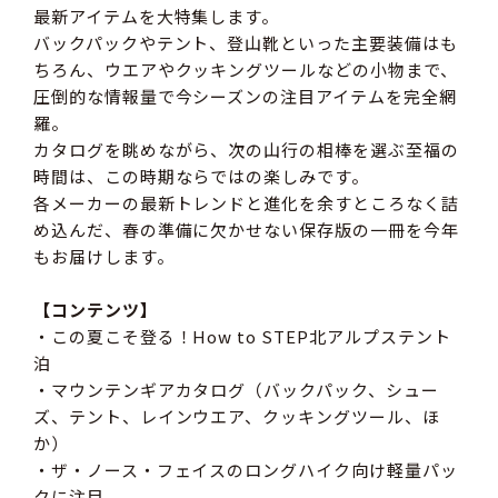
最新アイテムを大特集します。
バックパックやテント、登山靴といった主要装備はも
ちろん、ウエアやクッキングツールなどの小物まで、
圧倒的な情報量で今シーズンの注目アイテムを完全網
羅。
カタログを眺めながら、次の山行の相棒を選ぶ至福の
時間は、この時期ならではの楽しみです。
各メーカーの最新トレンドと進化を余すところなく詰
め込んだ、春の準備に欠かせない保存版の一冊を今年
もお届けします。
【コンテンツ】
・この夏こそ登る！How to STEP北アルプステント
泊
・マウンテンギアカタログ（バックパック、シュー
ズ、テント、レインウエア、クッキングツール、ほ
か）
・ザ・ノース・フェイスのロングハイク向け軽量パッ
クに注目