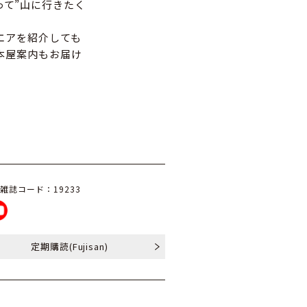
って”山に行きたく
ウエアを紹介しても
い本屋案内もお届け
雑誌コード：19233
定期購読
(Fujisan)