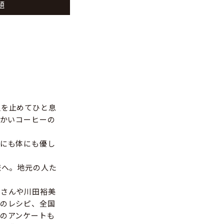
題
足を止めてひと息
温かいコーヒーの
にも体にも優し
旅へ。地元の人た
岳さんや川田裕美
のレシピ、全国
のアンケートも