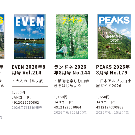
6年
EVEN 2026年8
ランドネ 2026
PEAKS 2026年
0
月号 Vol.214
年8月号 No.144
8月号 No.179
は
・大人のゴルフ旅
・植物を楽しむ山歩
・日本アルプス山小
その
きをはじめよう
屋ガイド2026
1,650円
1,760円
1,650円
JANコード:
JANコード:
JANコード:
4912016050862
4912192330864
4912174330868
2026年7月3日発売
2026年6月23日発売
2026年6月15日発売
売