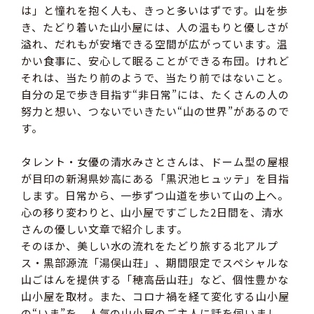
は」と憧れを抱く人も、きっと多いはずです。山を歩
き、たどり着いた山小屋には、人の温もりと優しさが
溢れ、だれもが安堵できる空間が広がっています。温
かい食事に、安心して眠ることができる布団。けれど
それは、当たり前のようで、当たり前ではないこと。
自分の足で歩き目指す“非日常”には、たくさんの人の
努力と想い、つないでいきたい“山の世界”があるので
す。
タレント・女優の清水みさとさんは、ドーム型の屋根
が目印の新潟県妙高にある「黒沢池ヒュッテ」を目指
します。日常から、一歩ずつ山道を歩いて山の上へ。
心の移り変わりと、山小屋ですごした2日間を、清水
さんの優しい文章で紹介します。
そのほか、美しい水の流れをたどり旅する北アルプ
ス・黒部源流「湯俣山荘」、期間限定でスペシャルな
山ごはんを提供する「穂高岳山荘」など、個性豊かな
山小屋を取材。また、コロナ禍を経て変化する山小屋
の“いま”を、人気の山小屋のご主人に話を伺いまし