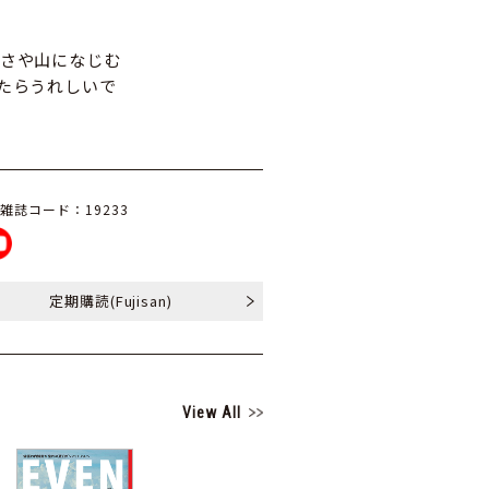
さや山になじむ
たらうれしいで
雑誌コード：19233
定期購読
(Fujisan)
View All