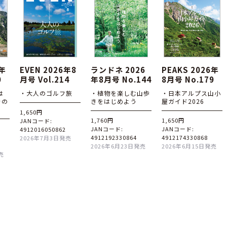
6年
EVEN 2026年8
ランドネ 2026
PEAKS 2026年
0
月号 Vol.214
年8月号 No.144
8月号 No.179
は
・大人のゴルフ旅
・植物を楽しむ山歩
・日本アルプス山小
その
きをはじめよう
屋ガイド2026
1,650円
1,760円
1,650円
JANコード:
JANコード:
JANコード:
4912016050862
4912192330864
4912174330868
2026年7月3日発売
2026年6月23日発売
2026年6月15日発売
売