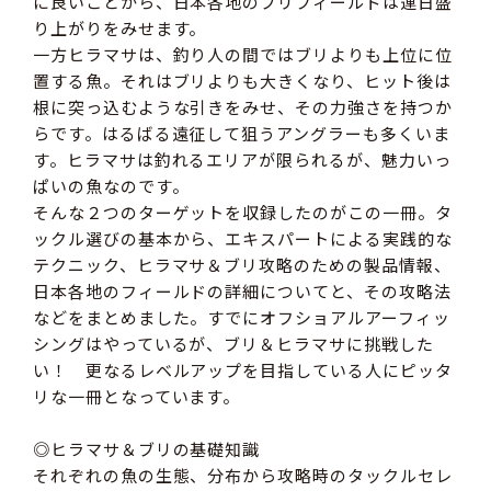
に良いことから、日本各地のブリフィールドは連日盛
り上がりをみせます。
一方ヒラマサは、釣り人の間ではブリよりも上位に位
置する魚。それはブリよりも大きくなり、ヒット後は
根に突っ込むような引きをみせ、その力強さを持つか
らです。はるばる遠征して狙うアングラーも多くいま
す。ヒラマサは釣れるエリアが限られるが、魅力いっ
ぱいの魚なのです。
そんな２つのターゲットを収録したのがこの一冊。タ
ックル選びの基本から、エキスパートによる実践的な
テクニック、ヒラマサ＆ブリ攻略のための製品情報、
日本各地のフィールドの詳細についてと、その攻略法
などをまとめました。すでにオフショアルアーフィッ
シングはやっているが、ブリ＆ヒラマサに挑戦した
い！ 更なるレベルアップを目指している人にピッタ
リな一冊となっています。
◎ヒラマサ＆ブリの基礎知識
それぞれの魚の生態、分布から攻略時のタックルセレ