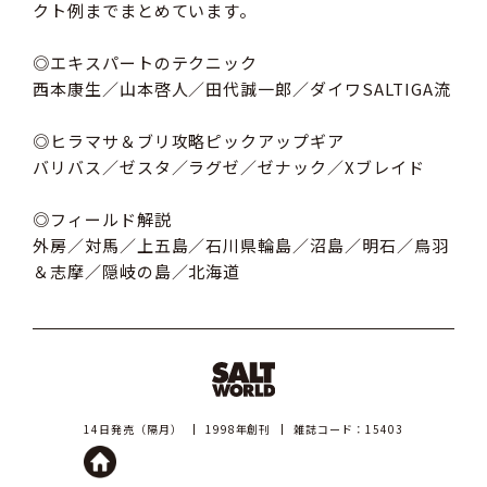
クト例までまとめています。
◎エキスパートのテクニック
西本康生／山本啓人／田代誠一郎／ダイワSALTIGA流
◎ヒラマサ＆ブリ攻略ピックアップギア
バリバス／ゼスタ／ラグゼ／ゼナック／Xブレイド
◎フィールド解説
外房／対馬／上五島／石川県輪島／沼島／明石／鳥羽
＆志摩／隠岐の島／北海道
14日発売（隔月）
1998年創刊
雑誌コード：15403