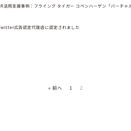
VR活用支援事例：フライング タイガー コペンハーゲン「バーチャ
Twitter広告認定代理店に認定されました
« 前へ
1
2